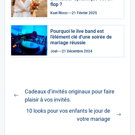
flop ?
Kael Ricco
21 Février 2025
Pourquoi le live band est
l’élément clé d’une soirée de
mariage réussie
Joel
21 Décembre 2024
Navigation
Cadeaux d’invités originaux pour faire
de
Previous
plaisir à vos invités.
l’article
post:
10 looks pour vos enfants le jour de
Next
votre mariage
post: