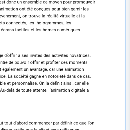
C’est donc un ensemble de moyen pour promouvoir
animation ont été conçues pour bien garnir les
 evenement
,
on trouve la réalité virtuelle et la
bjets connectés, les hologrammes, les
écrans tactiles et les bornes numériques.
d’offrir à ses invités des activités novatrices.
tie de pouvoir offrir et profiter des moments
st également un avantage, car une animation
trice. La société gagne en notoriété dans ce cas.
le et personnalisé. On la définit ainsi, car elle
Au-delà de toute attente, l’animation digitale a
aut tout d’abord commencer par définir ce que l’on
ivers outils que le client peut utiliser en