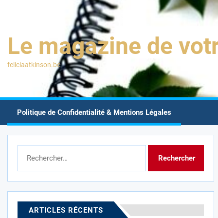
Skip
to
the
Le magazine de votr
content
feliciaatkinson.be
Politique de Confidentialité & Mentions Légales
Rechercher :
ARTICLES RÉCENTS